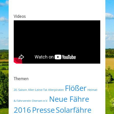
Videos
Themen
Flößer
20. Saison
Aller-Leine-Tal
Allerpiraten
Heimat-
Neue Fähre
& Fährverein Otersen e.V.
2016
Presse
Solarfähre