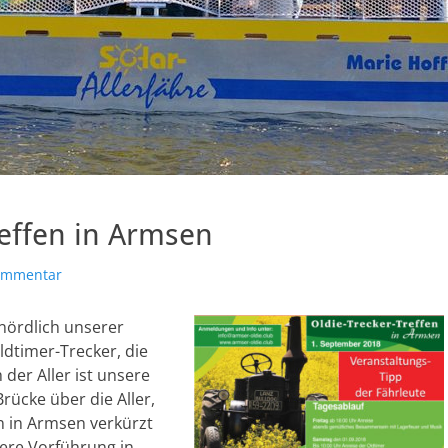
reffen in Armsen
Kommentar
nördlich unserer
dtimer-Trecker, die
 der Aller ist unsere
ücke über die Aller,
n in Armsen verkürzt
ere Vorführung in