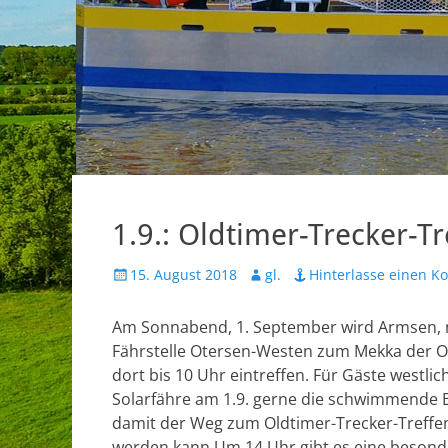
1.9.: Oldtimer-Trecker-T
P
15. August 2018
A
gl.
Hinterlasse einen 
o
u
s
t
Am Sonnabend, 1. September wird Armsen, 
t
h
Fährstelle Otersen-Westen zum Mekka der Ol
e
o
dort bis 10 Uhr eintreffen. Für Gäste westlich
d
r
Solarfähre am 1.9. gerne die schwimmende Br
o
n
damit der Weg zum Oldtimer-Trecker-Treffe
werden kann.
Um 14 Uhr gibt es eine besond