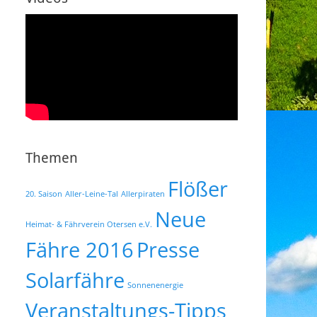
Themen
Flößer
20. Saison
Aller-Leine-Tal
Allerpiraten
Neue
Heimat- & Fährverein Otersen e.V.
Fähre 2016
Presse
Solarfähre
Sonnenenergie
Veranstaltungs-Tipps