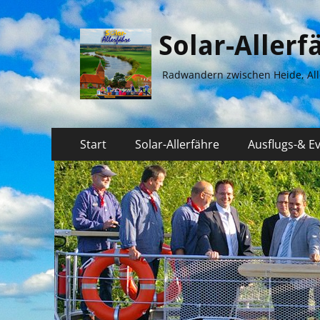
Solar-Aller
Radwandern zwischen Heide, All
Primäres
Springe
Start
Solar-Allerfähre
Ausflugs-& E
zum
Menü
Inhalt