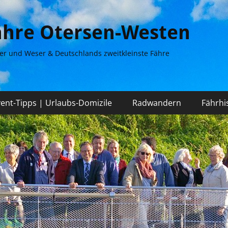
fähre Otersen-Westen
er und Weser & Deutschlands zweitkleinste Fähre
vent-Tipps | Urlaubs-Domizile
Radwandern
Fährhis