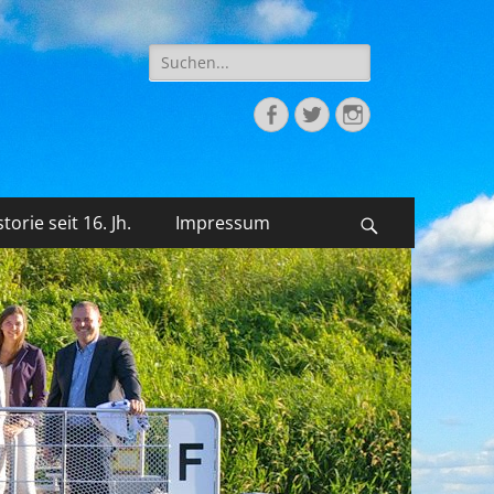
Suche
nach:
Facebook
Twitter
Instagram
torie seit 16. Jh.
Impressum
Suchen