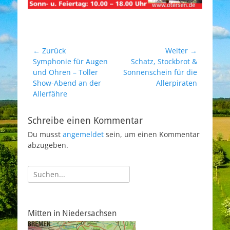
Beitragsnavigation
← Zurück
Weiter →
Vorheriger
Symphonie für Augen
Nächster
Schatz, Stockbrot &
Beitrag:
und Ohren – Toller
Beitrag:
Sonnenschein für die
Show-Abend an der
Allerpiraten
Allerfähre
Schreibe einen Kommentar
Du musst
angemeldet
sein, um einen Kommentar
abzugeben.
Suche
nach:
Mitten in Niedersachsen