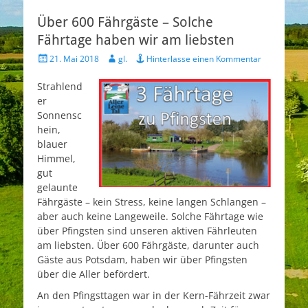
Über 600 Fährgäste – Solche
Fährtage haben wir am liebsten
P
A
21. Mai 2018
gl.
Hinterlasse einen Kommentar
o
u
s
t
Strahlend
t
h
er
e
o
Sonnensc
d
r
hein,
o
blauer
n
Himmel,
gut
gelaunte
Fährgäste – kein Stress, keine langen Schlangen –
aber auch keine Langeweile. Solche Fährtage wie
über Pfingsten sind unseren aktiven Fährleuten
am liebsten. Über 600 Fährgäste, darunter auch
Gäste aus Potsdam, haben wir über Pfingsten
über die Aller befördert.
An den Pfingsttagen war in der Kern-Fährzeit zwar