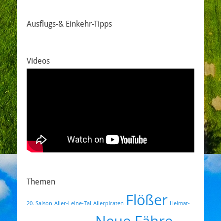
Ausflugs-& Einkehr-Tipps
Videos
Themen
Flößer
20. Saison
Aller-Leine-Tal
Allerpiraten
Heimat-
Neue Fähre